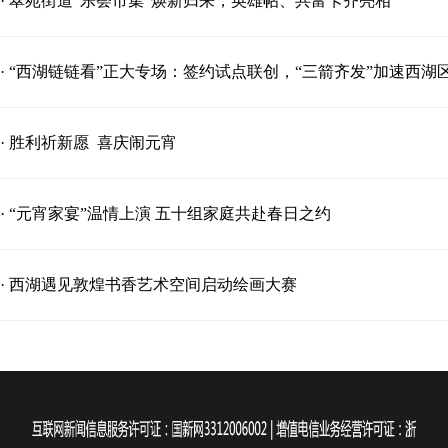
· 翠苑街道“乐荟市集”焕新归来，英雄帖、共富卡齐亮相
· “西湖链链看”正大专场：签约试点联创，“三箭齐发”加速西
· 胜利祈新愿 喜庆闹元宵
· “元宵家宴”温情上演 五十组家庭共赴春日之约
· 西湖遇见敦煌书香艺术空间启动绘画大赛