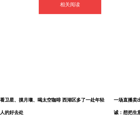
相关阅读
看卫星、摸月壤、喝太空咖啡 西湖区多了一处年轻
一场直播卖出
人的好去处
诚：想把生