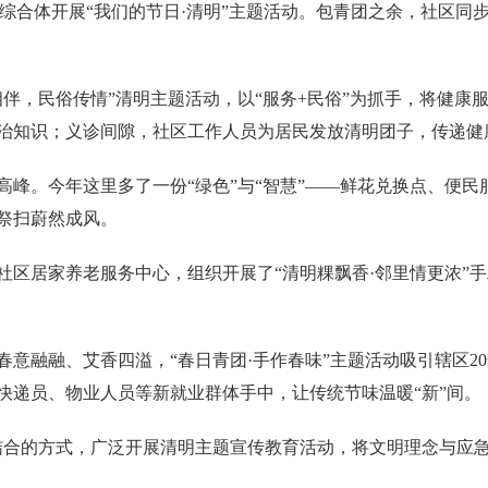
龄综合体开展“我们的节日·清明”主题活动。包青团之余，社区
相伴，民俗传情”清明主题活动，以“服务+民俗”为抓手，将健康
治知识；义诊间隙，社区工作人员为居民发放清明团子，传递健
高峰。今年这里多了一份“绿色”与“智慧”——鲜花兑换点、便
祭扫蔚然成风。
社区居家养老服务中心，组织开展了“清明粿飘香·邻里情更浓”
春意融融、艾香四溢，“春日青团·手作春味”主题活动吸引辖区2
快递员、物业人员等新就业群体手中，让传统节味温暖“新”间。
相结合的方式，广泛开展清明主题宣传教育活动，将文明理念与应