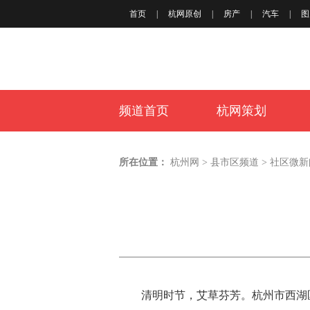
首页
|
杭网原创
|
房产
|
汽车
|
图
频道首页
杭网策划
所在位置：
杭州网
>
县市区频道
>
社区微新
清明时节，艾草芬芳。杭州市西湖