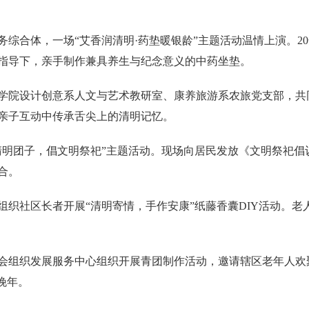
务综合体，一场“艾香润清明·药垫暖银龄”主题活动温情上演。2
指导下，亲手制作兼具养生与纪念意义的中药坐垫。
学院设计创意系人文与艺术教研室、康养旅游系农旅党支部，共
亲子互动中传承舌尖上的清明记忆。
清明团子，倡文明祭祀”主题活动。现场向居民发放《文明祭祀倡
合。
组织社区长者开展“清明寄情，手作安康”纸藤香囊DIY活动。
会组织发展服务中心组织开展青团制作活动，邀请辖区老年人欢
晚年。