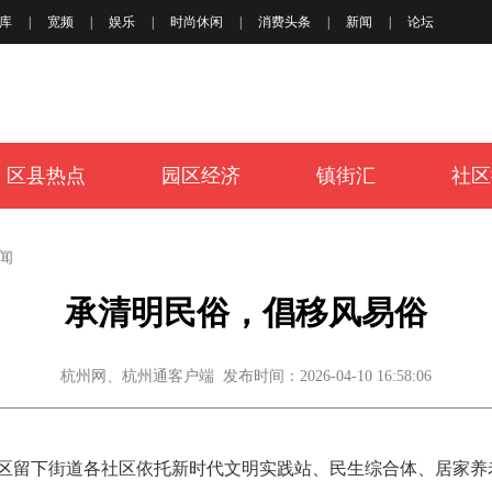
库
|
宽频
|
娱乐
|
时尚休闲
|
消费头条
|
新闻
|
论坛
区县热点
园区经济
镇街汇
社区
闻
承清明民俗，倡移风易俗
杭州网、杭州通客户端 发布时间：2026-04-10 16:58:06
区留下街道各社区依托新时代文明实践站、民生综合体、居家养