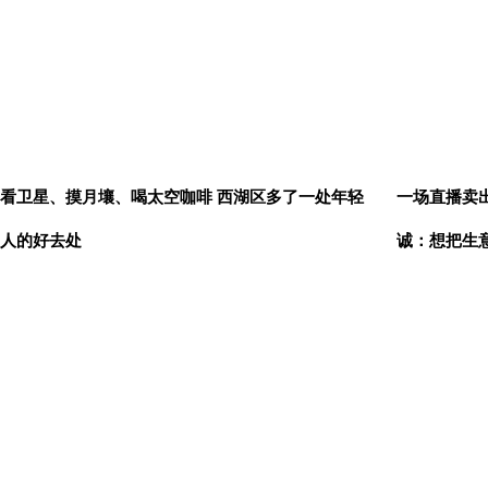
看卫星、摸月壤、喝太空咖啡 西湖区多了一处年轻
一场直播卖出
人的好去处
诚：想把生