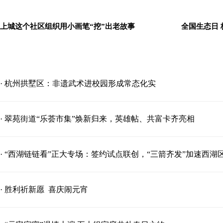
上城这个社区组织用小画笔“挖”出老故事
全国生态日
· 杭州拱墅区：非遗武术进校园形成常态化实
· 翠苑街道“乐荟市集”焕新归来，英雄帖、共富卡齐亮相
· “西湖链链看”正大专场：签约试点联创，“三箭齐发”加速西
· 胜利祈新愿 喜庆闹元宵