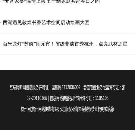
· “元宵家宴”温情上演 五十组家庭共赴春日之约
· 西湖遇见敦煌书香艺术空间启动绘画大赛
· 百米龙灯“苏醒”闹元宵！省级非遗首秀杭州，点亮武林之星