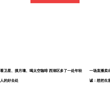
看卫星、摸月壤、喝太空咖啡 西湖区多了一处年轻
一场直播卖出
人的好去处
诚：想把生