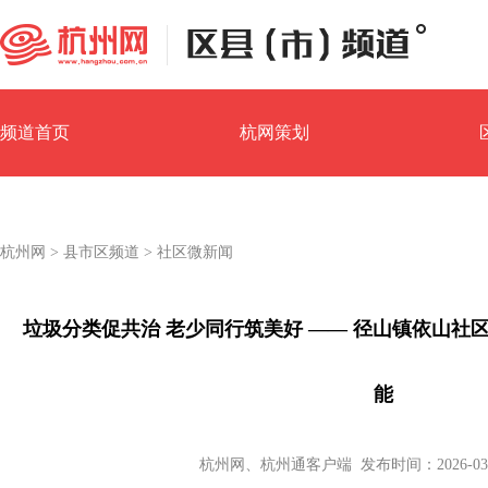
频道首页
杭网策划
园区经济
镇街汇
杭州网
>
县市区频道
>
社区微新闻
垃圾分类促共治 老少同行筑美好 —— 径山镇依山社
能
杭州网、杭州通客户端 发布时间：2026-03-31 