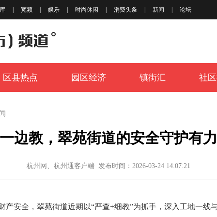
库
|
宽频
|
娱乐
|
时尚休闲
|
消费头条
|
新闻
|
论坛
区县热点
园区经济
镇街汇
社区
闻
”一边教，翠苑街道的安全守护有
杭州网、杭州通客户端 发布时间：2026-03-24 14:07:21
财产安全，翠苑街道近期以“严查+细教”为抓手，深入工地一线