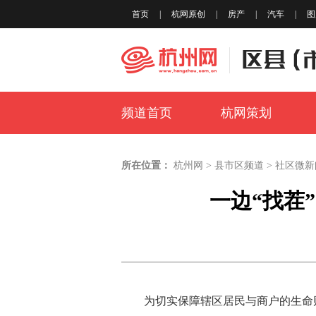
首页
|
杭网原创
|
房产
|
汽车
|
图
频道首页
杭网策划
所在位置：
杭州网
>
县市区频道
>
社区微新
一边“找茬
为切实保障辖区居民与商户的生命