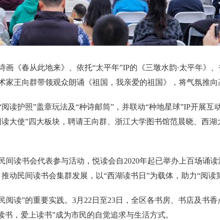
画《春从此地来》、依托“太平年”IP的《三墩水韵·太平年》
术家王向群带领观众朗诵《祖国，我亲爱的祖国》，将气氛推向
阅读护照”盖章玩法及“种诗邮筒”，并联动“种地星球”IP开展互
阅读大使”四大板块，聘请王向群、浙江大学图书馆范晨晓、西湖
间读书会代表参与活动，悦读会自2020年起已举办上百场诵读活
推动民间读书会集群发展，以“西湖读书日”为载体，助力“阅读
民阅读”的重要实践。3月22日至23日，全区各书房、书店及书
23读书，爱上读书”成为市民的自觉追求与生活方式。