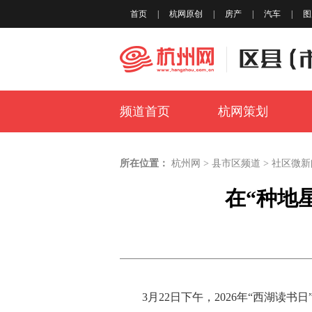
首页
|
杭网原创
|
房产
|
汽车
|
图
频道首页
杭网策划
所在位置：
杭州网
>
县市区频道
>
社区微新
在“种地
3月22日下午，2026年“西湖