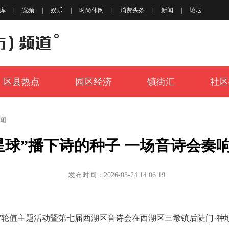
库
|
宽频
|
娱乐
|
时尚休闲
|
消费头条
|
新闻
|
论坛
区县热点
园区经济
镇街汇
社区
闻
星球”播下诗的种子 一场音诗会奏
发布时间：2026-03-24 14:06:19
读书日”轮值主题活动暨第七届西湖区音诗会在西湖区三墩镇后陡门·