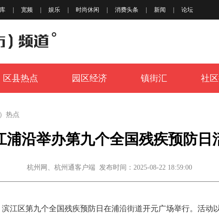
库
|
宽频
|
娱乐
|
时尚休闲
|
消费头条
|
新闻
|
论坛
区县热点
园区经济
镇街汇
社区
）热点
江浦沿举办第九个全国残疾预防日
杭州网、杭州通客户端 发布时间：2025-08-22 18:59:00
里，滨江区第九个全国残疾预防日在浦沿街道开元广场举行。活动以