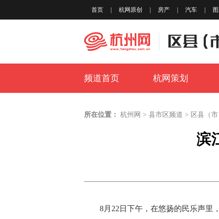
首页
|
杭网原创
|
房产
|
汽车
|
图
频道首页
杭网策划
所在位置：
杭州网
>
县市区频道
>
区县（市
滨
8月22日下午，在悠扬的民乐声