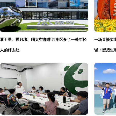
看卫星、摸月壤、喝太空咖啡 西湖区多了一处年轻
一场直播卖出
人的好去处
诚：想把生