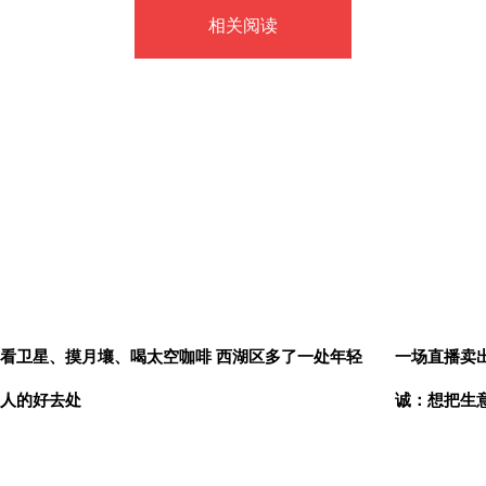
相关阅读
看卫星、摸月壤、喝太空咖啡 西湖区多了一处年轻
一场直播卖出
人的好去处
诚：想把生