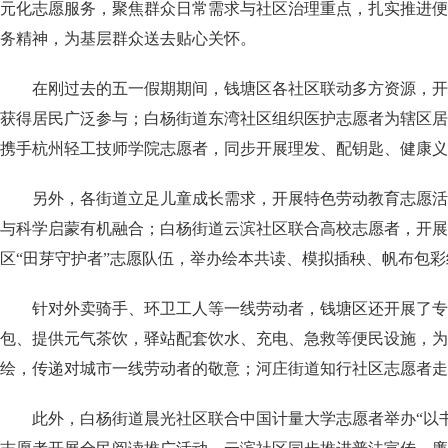
元化志愿服务，聚焦群众日常需求与社区治理重点，扎实推进便
务精神，为基层群众送去贴心关怀。
在刚过去的五一假期期间，钱塘区各社区联动多方资源，开
获得居民广泛参与；白杨街道东湾社区组织医护志愿者为辖区居
携手杭州轻工技师学院志愿者，同步开展理发、配钥匙、健康义
另外，各街道立足儿童成长需求，开展特色劳动教育志愿活
与科学启蒙有机融合；白杨街道云滨社区联合高校志愿者，开展
区“田芽守护者”志愿队伍，举办绘本共读、模拟插秧、帆布包
针对外卖骑手、环卫工人等一线劳动者，钱塘区还开展了专
包、提供元气茶饮，驿站配套饮水、充电、急救等便民设施，为
绘，传递对城市一线劳动者的敬意；河庄街道知行社区志愿者走
此外，白杨街道晨光社区联合中国计量大学志愿者举办“以书