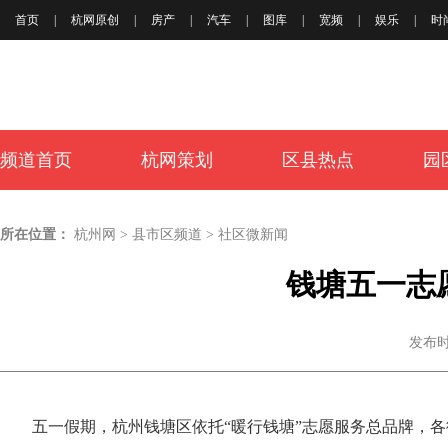
首页
|
杭网原创
|
房产
|
汽车
|
图库
|
宽频
|
娱乐
|
时
频道首页
杭网策划
区县热点
园
所在位置：
杭州网
>
县市区频道
>
社区微新闻
钱塘五一志
发布时间：
五一假期，杭州钱塘区依托“暖行钱塘”志愿服务总品牌，