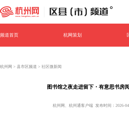
频道首页
杭网策划
园区经济
镇街汇
杭州网
>
县市区频道
>
社区微新闻
图书馆之夜走进留下・有意思书房
杭州网、杭州通客户端 发布时间：2026-04-29 