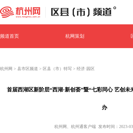
频道首页
杭网策划
园区经济
镇街汇
杭州网
>
县市区频道
>
区县（市）特写
>
经济·园区
首届西湖区新阶层“西湖·新创荟”暨“七彩同心 艺创
办
杭州网、杭州通客户端 发布时间：2023-03-27 